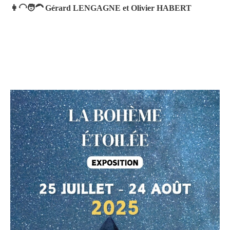
👩‍🦲🧑‍🦱 Gérard LENGAGNE et Olivier HABERT